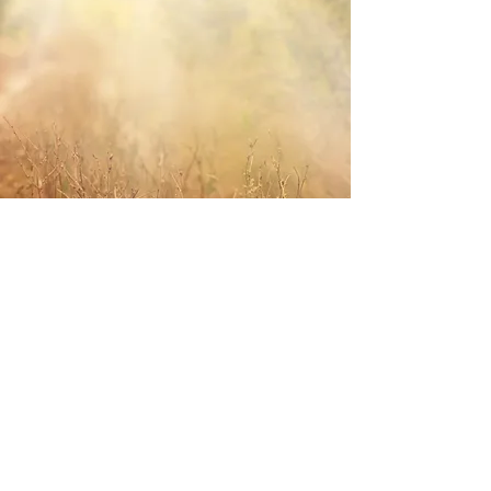
Fehlgeburt
Auch in schwierigen Zeiten für Sie da
Manchmal liegen Freude und Leid eng
beieinander. Nicht immer entscheidet sich