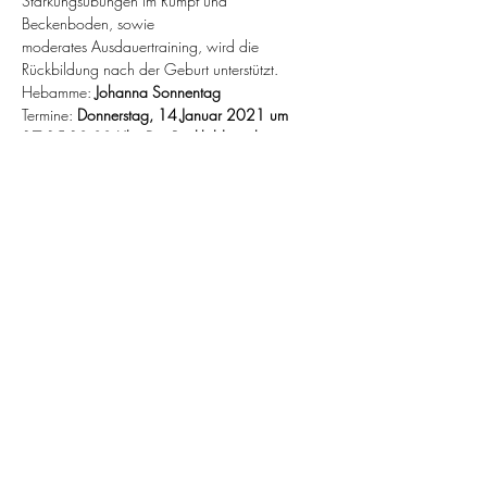
Stärkungsübungen im Rumpf und 
Beckenboden, sowie 
moderates Ausdauertraining, wird die 
Rückbildung nach der Geburt unterstützt.
Hebamme: 
Johanna Sonnentag
Termine: 
Donnerstag, 14.Januar 2021 um 
17.15-18.30 Uhr. Der Rückbildungskurs 
umfasst 8 Abende.
Der Kurs wird bei gesetzlich versicherten Frauen 
von der Krankenkasse übernommen.
Diese Veranstaltung teilen
Lebensschritte
Hebamme