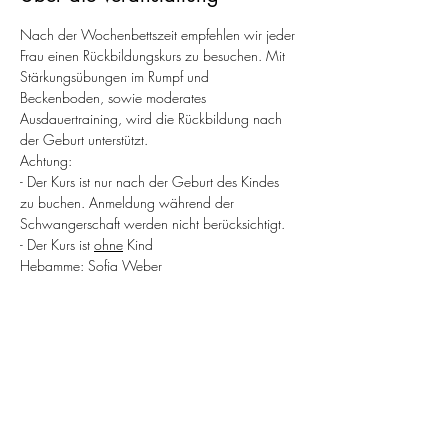
Nach der Wochenbettszeit empfehlen wir jeder 
Frau einen Rückbildungskurs zu besuchen. Mit 
Stärkungsübungen im Rumpf und 
Beckenboden, sowie moderates 
Ausdauertraining, wird die Rückbildung nach 
der Geburt unterstützt.
Achtung: 
- Der Kurs ist nur nach der Geburt des Kindes 
zu buchen. Anmeldung während der 
Schwangerschaft werden nicht berücksichtigt. 
- Der Kurs ist 
ohne
 Kind
Hebamme: Sofia Weber
Termine:
 Dienstag, 14.Februar 2023 von 
17.15-18.30 Uhr. Der Rückbildungskurs 
umfasst 8 Einheiten, immer dienstags
Weiterlesen >