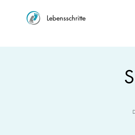
Lebensschritte
S
D