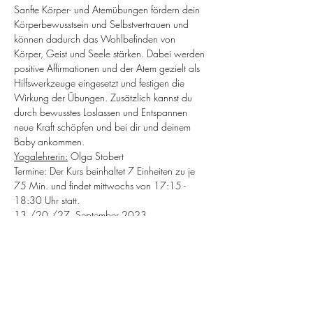
Sanfte Körper- und Atemübungen fördern dein 
Körperbewusstsein und Selbstvertrauen und 
können dadurch das Wohlbefinden von 
Körper, Geist und Seele stärken. Dabei werden 
positive Affirmationen und der Atem gezielt als 
Hilfswerkzeuge eingesetzt und festigen die 
Wirkung der Übungen. Zusätzlich kannst du 
durch bewusstes Loslassen und Entspannen 
neue Kraft schöpfen und bei dir und deinem 
Baby ankommen. 
Yogalehrerin:
 Olga Stobert
Termine: Der Kurs beinhaltet 7 Einheiten zu je 
75 Min. und findet mittwochs von 17:15 - 
18:30 Uhr statt. 
13./20./27. September 2023 
04./11./18./25. Oktober 2023
Kosten: 
105€ für 7 Einheiten
Weiterlesen >