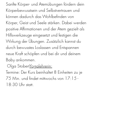
Sanfte Körper- und Atemübungen fördern dein 
Körperbewusstsein und Selbstvertrauen und 
können dadurch das Wohlbefinden von 
Körper, Geist und Seele stärken. Dabei werden 
positive Affirmationen und der Atem gezielt als 
Hilfswerkzeuge eingesetzt und festigen die 
Wirkung der Übungen. Zusätzlich kannst du 
durch bewusstes Loslassen und Entspannen 
neue Kraft schöpfen und bei dir und deinem 
Baby ankommen. 
 Olga Stobert
Yogalehrerin:
Termine: Der Kurs beinhaltet 8 Einheiten zu je 
75 Min. und findet mittwochs von 17:15 - 
18:30 Uhr statt. 
29. Nov./06./13./20. Dezember 2023
10./17./24./31. Januar 2024
Kosten: 
Weiterlesen >